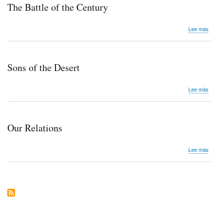
The Battle of the Century
sob
Lee más
The
Batt
of
the
Sons of the Desert
Cen
sob
Lee más
Son
of
the
Des
Our Relations
sob
Lee más
Our
Rela