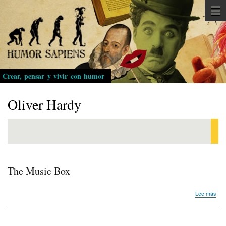
Pasar
al
contenido
principal
Crear, pensar y vivir con humor
Oliver Hardy
The Music Box
sob
Lee más
The
Mus
Box