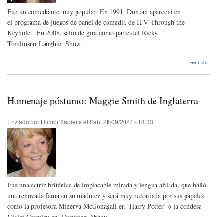
Fue un comediante muy popular. En 1991, Duncan apareció en
el programa de juegos de panel de comedia de ITV Through the
Keyhole . En 2008, salió de gira como parte del Ricky
Tomlinson Laughter Show .
sob
Lee más
Hom
pós
Dun
Norv
Homenaje póstumo: Maggie Smith de Inglaterra
de
Ingl
Enviado por
Humor Sapiens
el
Sáb, 28/09/2024 - 18:33
Fue una actriz británica de implacable mirada y lengua afilada, que halló
una renovada fama en su madurez y será muy recordada por sus papeles
como la profesora Minerva McGonagall en ‘Harry Potter’ o la condesa
Violet Crowley en ‘Downton Abbey’.