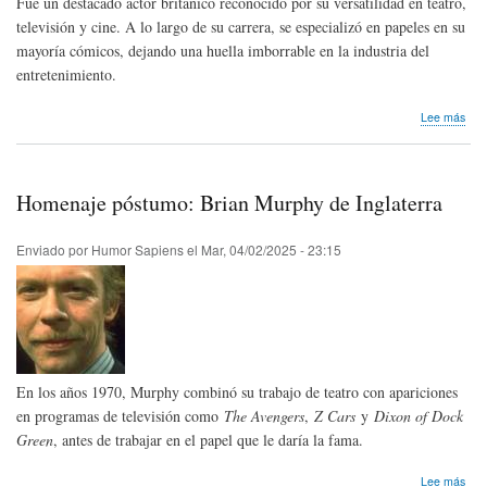
Fue un destacado actor británico reconocido por su versatilidad en teatro,
televisión y cine. A lo largo de su carrera, se especializó en papeles en su
mayoría cómicos, dejando una huella imborrable en la industria del
entretenimiento.
sob
Lee más
Hom
pós
Sim
Fish
Homenaje póstumo: Brian Murphy de Inglaterra
Bec
de
Ingl
Enviado por
Humor Sapiens
el
Mar, 04/02/2025 - 23:15
En los años 1970, Murphy combinó su trabajo de teatro con apariciones
en programas de televisión como
The Avengers
,
Z Cars
y
Dixon of Dock
Green
, antes de trabajar en el papel que le daría la fama.
sob
Lee más