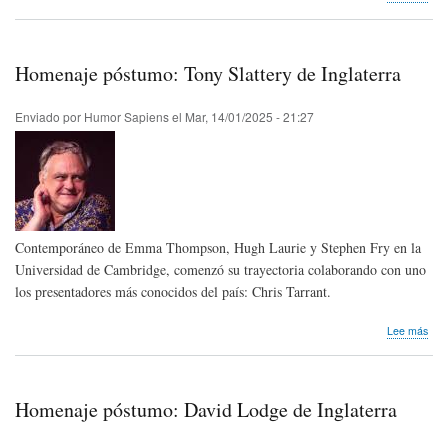
Hom
pós
Bria
Mur
Homenaje póstumo: Tony Slattery de Inglaterra
de
Ingl
Enviado por
Humor Sapiens
el
Mar, 14/01/2025 - 21:27
Contemporáneo de Emma Thompson, Hugh Laurie y Stephen Fry en la
Universidad de Cambridge, comenzó su trayectoria colaborando con uno
los presentadores más conocidos del país: Chris Tarrant.
sob
Lee más
Hom
pós
Ton
Slat
Homenaje póstumo: David Lodge de Inglaterra
de
Ingl