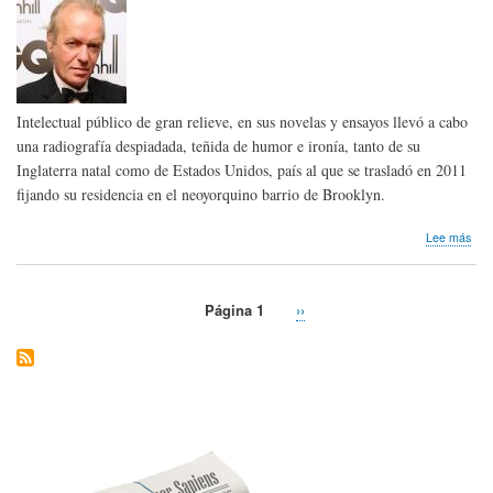
Intelectual público de gran relieve, en sus novelas y ensayos llevó a cabo
una radiografía despiadada, teñida de humor e ironía, tanto de su
Inglaterra natal como de Estados Unidos, país al que se trasladó en 2011
fijando su residencia en el neoyorquino barrio de Brooklyn.
sob
Lee más
Hom
pós
Mart
Página 1
Siguiente
››
Ami
Paginación
página
de
Ingl