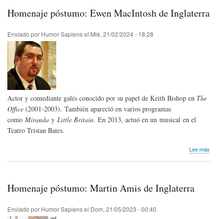
Knig
Homenaje póstumo: Ewen MacIntosh de Inglaterra
de
Ingl
Enviado por
Humor Sapiens
el
Mié, 21/02/2024 - 18:28
Actor y comediante galés conocido por su papel de Keith Bishop en
The
Office
(2001-2003). También apareció en varios programas
como
Miranda
y
Little Britain.
En 2013, actuó en un musical en el
Teatro Tristan Bates.
sob
Lee más
Hom
pós
Ewe
Mac
Homenaje póstumo: Martin Amis de Inglaterra
de
Ingl
Enviado por
Humor Sapiens
el
Dom, 21/05/2023 - 00:40