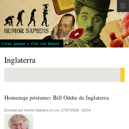
Pasar
al
contenido
principal
Crear, pensar y vivir con humor
Inglaterra
Homenaje póstumo: Bill Oddie de Inglaterra
Enviado por
Humor Sapiens
el
Lun, 27/07/2026 - 22:04