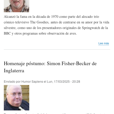
Alcanzó la fama en la década de 1970 como parte del alocado trío
cómico televisivo The Goodies, antes de centrarse en su amor por la vida
silvestre, como uno de los presentadores originales de Springwatch de la
BBC y otros programas sobre observación de aves.
sob
Lee más
Hom
pós
Bill
Odd
Homenaje póstumo: Simon Fisher-Becker de
de
Ingl
Inglaterra
Enviado por
Humor Sapiens
el
Lun, 17/03/2025 - 20:28