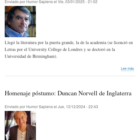
Enviado por
Humor Sapiens
el
Vie, 03/01/2025 - 21:02
Llegó la literatura por la puerta grande, la de la academia (se licenció en
Letras por el University College de Londres y se doctoró en la
Universidad de Birmingham).
sob
Lee más
Hom
pós
Dav
Lod
Homenaje póstumo: Duncan Norvell de Inglaterra
de
Ingl
Enviado por
Humor Sapiens
el
Jue, 12/12/2024 - 22:43