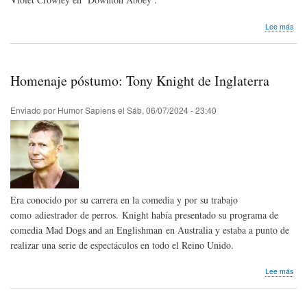
sob
Lee más
Hom
pós
Mag
Smi
Homenaje póstumo: Tony Knight de Inglaterra
de
Ingl
Enviado por
Humor Sapiens
el
Sáb, 06/07/2024 - 23:40
Era conocido por su carrera en la comedia y por su trabajo
como adiestrador de perros. Knight había presentado su programa de
comedia Mad Dogs and an Englishman en Australia y estaba a punto de
realizar una serie de espectáculos en todo el Reino Unido.
sob
Lee más
Hom
pós
Ton