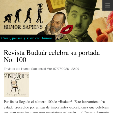
Pasar
al
contenido
principal
Crear, pensar y vivir con humor
Revista Buduár celebra su portada
No. 100
Enviado por
Humor Sapiens
el
Mar, 07/07/2026 - 22:09
Por fin ha llegado el número 100 de *Buduàr*. Este lanzamiento ha
estado precedido por un par de importantes exposiciones que celebran
sus cien portadas y por otro prestigioso galardón —el Premio Semeria