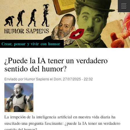
Pasar
al
contenido
principal
Crear, pensar y vivir con humor
¿Puede la IA tener un verdadero
sentido del humor?
Enviado por
Humor Sapiens
el
Dom, 27/07/2025 - 22:32
La irrupción de la inteligencia artificial en nuestra vida diaria ha
suscitado una pregunta fascinante: ¿puede la IA tener un verdadero
sentido del humor?