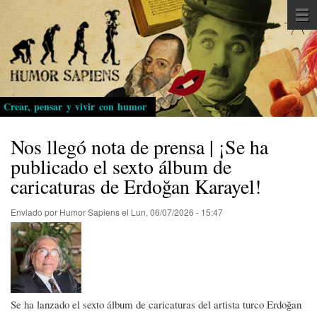
Pasar
al
contenido
principal
Crear, pensar y vivir con humor
Nos llegó nota de prensa | ¡Se ha
publicado el sexto álbum de
caricaturas de Erdoğan Karayel!
Enviado por
Humor Sapiens
el
Lun, 06/07/2026 - 15:47
Se ha lanzado el sexto álbum de caricaturas del artista turco Erdoğan