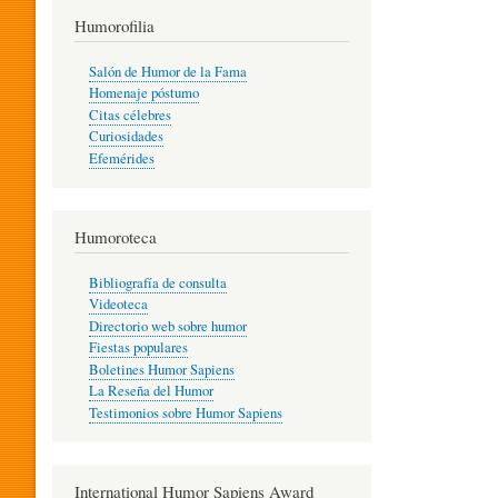
T
Humorofilia
Salón de Humor de la Fama
Homenaje póstumo
I
Citas célebres
Curiosidades
Efemérides
L
Humoroteca
Y
Bibliografía de consulta
Videoteca
H
Directorio web sobre humor
Fiestas populares
Boletines Humor Sapiens
U
La Reseña del Humor
Testimonios sobre Humor Sapiens
M
International Humor Sapiens Award