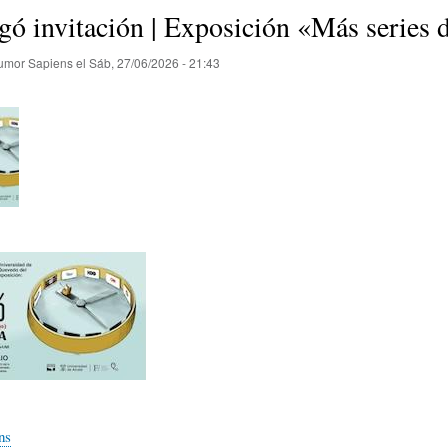
E
P
E
egó invitación | Exposición «Más series
umor Sapiens
el
Sáb, 27/06/2026 - 21:43
O
I
L
R
N
Í
Í
I
C
A
Ó
U
D
N
L
E
Y
A
ns