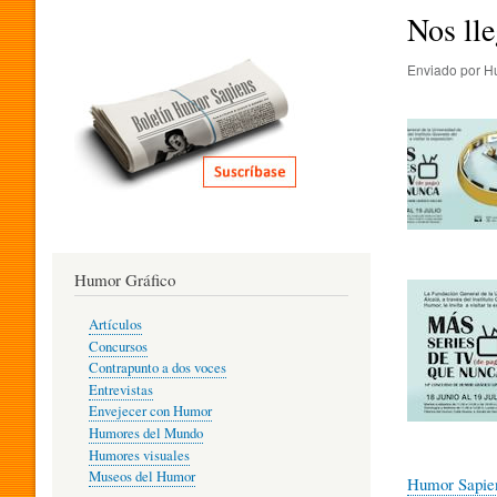
I
Nos ll
Enviado por
H
T
E
R
Humor Gráfico
Imagen
A
Artículos
Concursos
T
Contrapunto a dos voces
Entrevistas
Envejecer con Humor
Humores del Mundo
U
Humores visuales
Museos del Humor
Humor Sapie