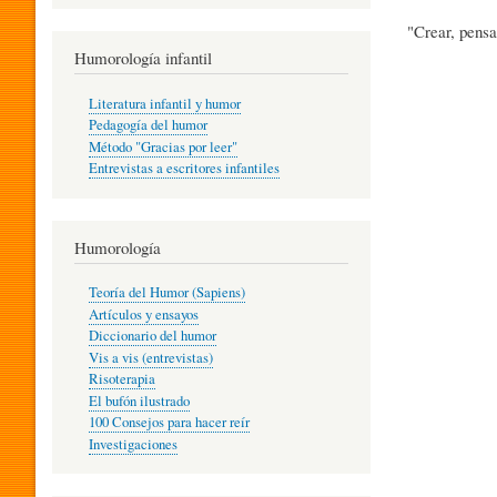
R
"Crear, pensa
Humorología infantil
A
Literatura infantil y humor
Pedagogía del humor
Método "Gracias por leer"
I
Entrevistas a escritores infantiles
N
Humorología
Teoría del Humor (Sapiens)
F
Artículos y ensayos
Diccionario del humor
Vis a vis (entrevistas)
A
Risoterapia
El bufón ilustrado
100 Consejos para hacer reír
Investigaciones
N