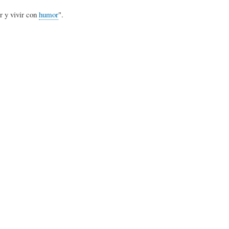
L
A
S
r y vivir con
humor
".
H
C
D
U
T
E
M
U
H
O
A
U
R
L
M
(
I
O