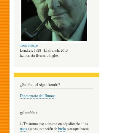
O
G
Tom Sharpe
Í
Londres, 1928 - Llafranch, 2013
humorista literario inglés.
A
¿Sabías el significado?
D
Diccionario del Humor
E
gelotofobia
1.
Trastorno que consiste en adjudicarle a las
L
risas
ajenas intención de
burla
o ataque hacia