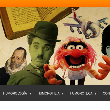
Pasar
al
contenido
principal
HUMOROLOGÍA
HUMOROFILIA
HUMOROTECA
CON
T
O
P