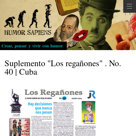
Pasar
al
contenido
principal
Crear, pensar y vivir con humor
Suplemento "Los regañones" . No.
40 | Cuba