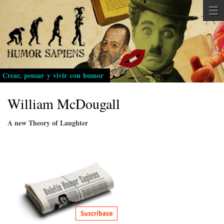
Pasar
al
contenido
principal
Crear, pensar y vivir con humor
William McDougall
A new Theory of Laughter