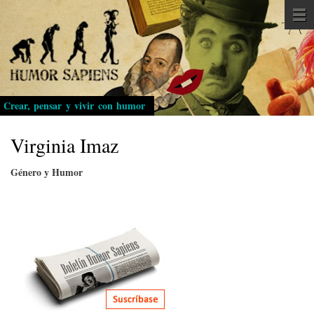
Pasar
al
contenido
principal
Crear, pensar y vivir con humor
Virginia Imaz
Género y Humor