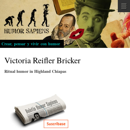
Pasar
al
contenido
principal
Crear, pensar y vivir con humor
Victoria Reifler Bricker
Ritual humor in Highland Chiapas