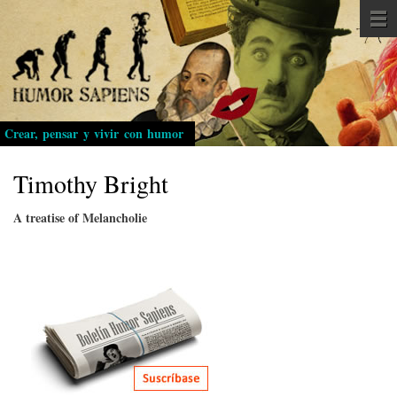
Pasar
al
contenido
principal
Crear, pensar y vivir con humor
Timothy Bright
A treatise of Melancholie