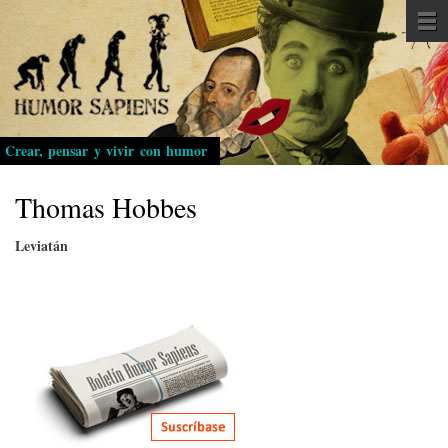
Pasar
al
contenido
principal
Crear, pensar y vivir con humor
Thomas Hobbes
Leviatán