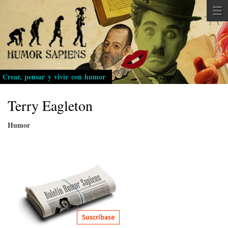
Pasar
al
contenido
principal
Crear, pensar y vivir con humor
Terry Eagleton
Humor