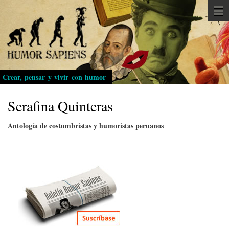
Pasar
al
contenido
principal
Crear, pensar y vivir con humor
Serafina Quinteras
Antología de costumbristas y humoristas peruanos