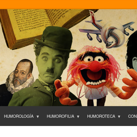
Pasar
al
contenido
principal
HUMOROLOGÍA
HUMOROFILIA
HUMOROTECA
CON
T
O
P