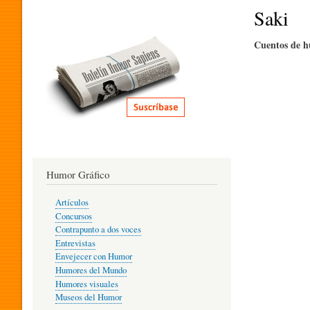
I
Saki
Cuentos de h
T
E
R
Humor Gráfico
A
Artículos
Concursos
T
Contrapunto a dos voces
Entrevistas
Envejecer con Humor
Humores del Mundo
U
Humores visuales
Museos del Humor