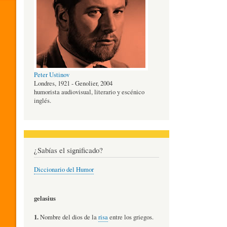
O
G
Peter Ustinov
Í
Londres, 1921 - Genolier, 2004
humorista audiovisual, literario y escénico
inglés.
A
D
¿Sabías el significado?
Diccionario del Humor
E
gelasius
L
1.
Nombre del dios de la
risa
entre los griegos.