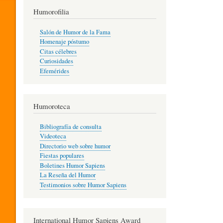
T
Humorofilia
Salón de Humor de la Fama
Homenaje póstumo
I
Citas célebres
Curiosidades
Efemérides
L
Humoroteca
Y
Bibliografía de consulta
Videoteca
H
Directorio web sobre humor
Fiestas populares
Boletines Humor Sapiens
U
La Reseña del Humor
Testimonios sobre Humor Sapiens
M
International Humor Sapiens Award