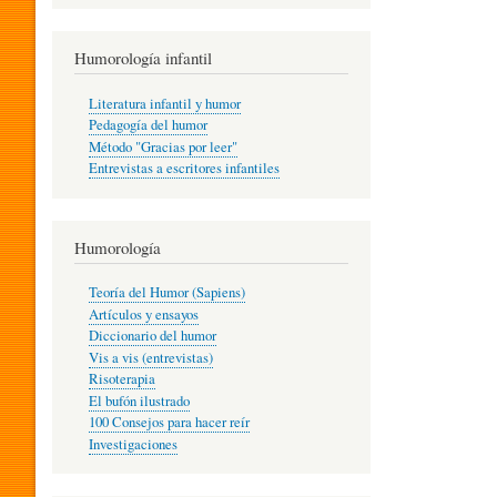
R
Humorología infantil
A
Literatura infantil y humor
Pedagogía del humor
Método "Gracias por leer"
I
Entrevistas a escritores infantiles
N
Humorología
Teoría del Humor (Sapiens)
F
Artículos y ensayos
Diccionario del humor
Vis a vis (entrevistas)
A
Risoterapia
El bufón ilustrado
100 Consejos para hacer reír
Investigaciones
N