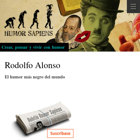
Pasar
al
contenido
principal
Crear, pensar y vivir con humor
Rodolfo Alonso
El humor más negro del mundo