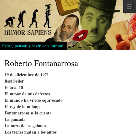
Pasar
al
contenido
principal
Crear, pensar y vivir con humor
Roberto Fontanarrosa
19 de diciembre de 1971
Best Seller
El área 18
El mayor de mis defectos
El mundo ha vivido equivocado
El rey de la milonga
Fontanarrosa se la cuenta
La gansada
La mesa de los galanes
Los trenes matan a los autos