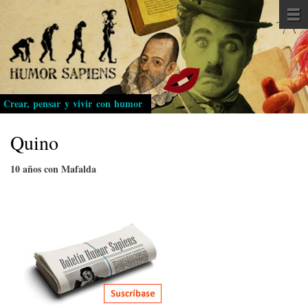
Pasar
al
contenido
principal
Crear, pensar y vivir con humor
Quino
10 años con Mafalda