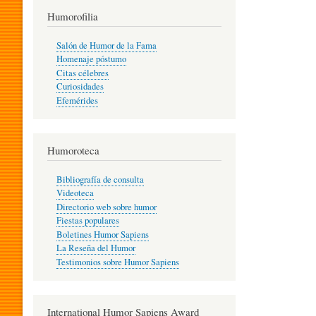
T
Humorofilia
Salón de Humor de la Fama
Homenaje póstumo
I
Citas célebres
Curiosidades
Efemérides
L
Humoroteca
Y
Bibliografía de consulta
Videoteca
H
Directorio web sobre humor
Fiestas populares
Boletines Humor Sapiens
U
La Reseña del Humor
Testimonios sobre Humor Sapiens
M
International Humor Sapiens Award