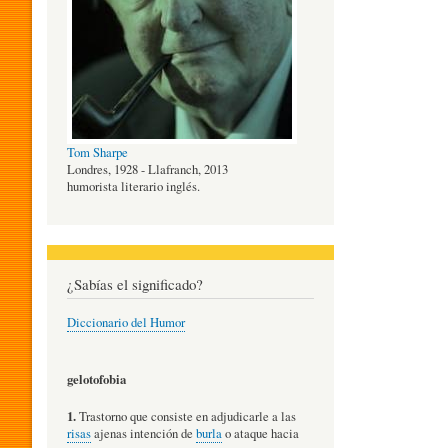
O
G
Tom Sharpe
Í
Londres, 1928 - Llafranch, 2013
humorista literario inglés.
A
¿Sabías el significado?
D
Diccionario del Humor
E
gelotofobia
1.
Trastorno que consiste en adjudicarle a las
L
risas
ajenas intención de
burla
o ataque hacia