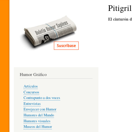
I
Pitigril
El cinturón d
T
E
R
Humor Gráfico
A
Artículos
Concursos
T
Contrapunto a dos voces
Entrevistas
Envejecer con Humor
Humores del Mundo
U
Humores visuales
Museos del Humor