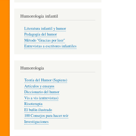
R
Humorología infantil
A
Literatura infantil y humor
Pedagogía del humor
Método "Gracias por leer"
I
Entrevistas a escritores infantiles
N
Humorología
Teoría del Humor (Sapiens)
F
Artículos y ensayos
Diccionario del humor
Vis a vis (entrevistas)
A
Risoterapia
El bufón ilustrado
100 Consejos para hacer reír
Investigaciones
N