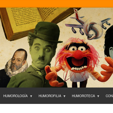
Pasar
al
contenido
principal
HUMOROLOGÍA
HUMOROFILIA
HUMOROTECA
CON
T
O
P