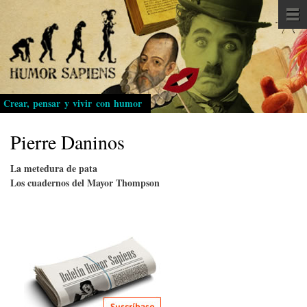
Pasar
al
contenido
principal
Crear, pensar y vivir con humor
Pierre Daninos
La metedura de pata
Los cuadernos del Mayor Thompson