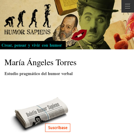
Pasar
al
contenido
principal
Crear, pensar y vivir con humor
María Ángeles Torres
Estudio pragmático del humor verbal