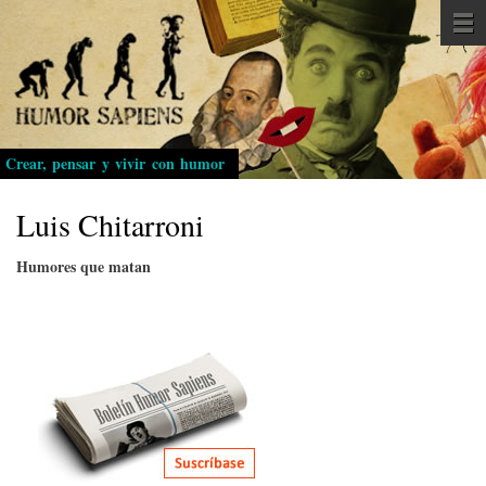
Pasar
al
contenido
principal
Crear, pensar y vivir con humor
Luis Chitarroni
Humores que matan