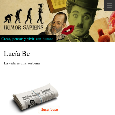
Pasar
al
contenido
principal
Crear, pensar y vivir con humor
Lucía Be
La vida es una verbena