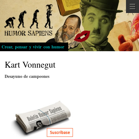
Pasar
al
contenido
principal
Crear, pensar y vivir con humor
Kart Vonnegut
Desayuno de campeones