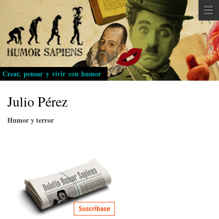
Pasar
al
contenido
principal
Crear, pensar y vivir con humor
Julio Pérez
Humor y terror