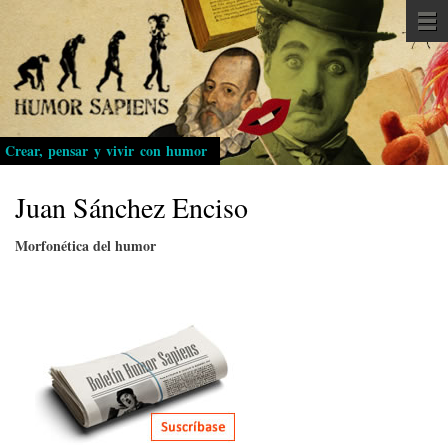
Pasar
al
contenido
principal
Crear, pensar y vivir con humor
Juan Sánchez Enciso
Morfonética del humor