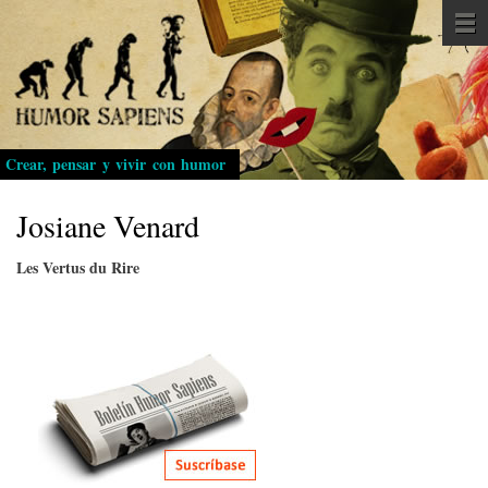
Pasar
al
contenido
principal
Crear, pensar y vivir con humor
Josiane Venard
Les Vertus du Rire