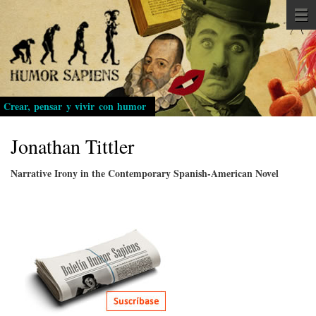
Pasar
al
contenido
principal
Crear, pensar y vivir con humor
Jonathan Tittler
Narrative Irony in the Contemporary Spanish-American Novel