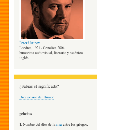
O
G
Peter Ustinov
Í
Londres, 1921 - Genolier, 2004
humorista audiovisual, literario y escénico
inglés.
A
D
¿Sabías el significado?
Diccionario del Humor
E
gelasius
L
1.
Nombre del dios de la
risa
entre los griegos.