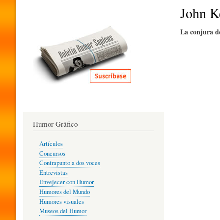
I
John K
La conjura de
T
E
R
Humor Gráfico
A
Artículos
Concursos
T
Contrapunto a dos voces
Entrevistas
Envejecer con Humor
Humores del Mundo
U
Humores visuales
Museos del Humor