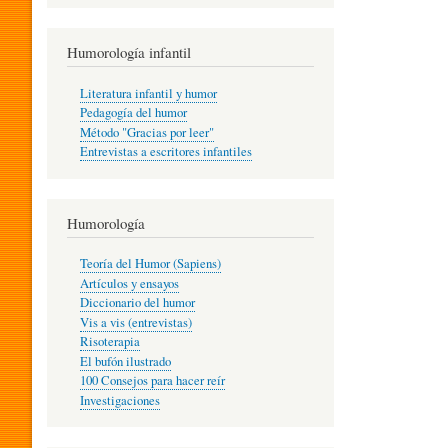
R
Humorología infantil
A
Literatura infantil y humor
Pedagogía del humor
Método "Gracias por leer"
I
Entrevistas a escritores infantiles
N
Humorología
Teoría del Humor (Sapiens)
F
Artículos y ensayos
Diccionario del humor
Vis a vis (entrevistas)
A
Risoterapia
El bufón ilustrado
100 Consejos para hacer reír
Investigaciones
N