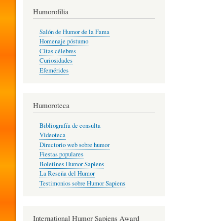
T
Humorofilia
Salón de Humor de la Fama
Homenaje póstumo
I
Citas célebres
Curiosidades
Efemérides
L
Humoroteca
Y
Bibliografía de consulta
Videoteca
H
Directorio web sobre humor
Fiestas populares
Boletines Humor Sapiens
U
La Reseña del Humor
Testimonios sobre Humor Sapiens
M
International Humor Sapiens Award