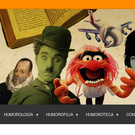
Pasar
al
contenido
principal
HUMOROLOGÍA
HUMOROFILIA
HUMOROTECA
CON
T
O
P