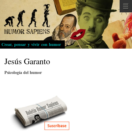
Pasar
al
contenido
principal
Crear, pensar y vivir con humor
Jesús Garanto
Psicología del humor