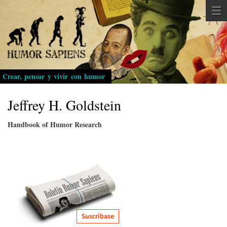
Pasar
al
contenido
principal
Crear, pensar y vivir con humor
Jeffrey H. Goldstein
Handbook of Humor Research