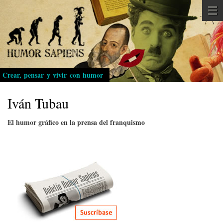
Pasar
al
contenido
principal
Crear, pensar y vivir con humor
Iván Tubau
El humor gráfico en la prensa del franquismo