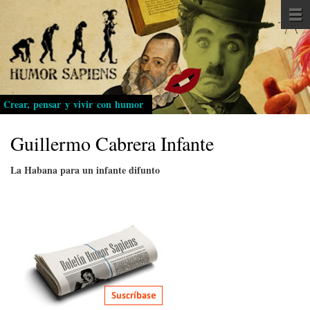
Pasar
al
contenido
principal
Crear, pensar y vivir con humor
Guillermo Cabrera Infante
La Habana para un infante difunto