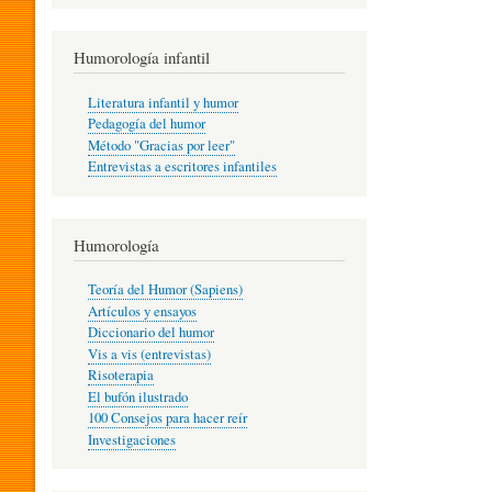
R
Humorología infantil
A
Literatura infantil y humor
Pedagogía del humor
Método "Gracias por leer"
I
Entrevistas a escritores infantiles
N
Humorología
Teoría del Humor (Sapiens)
F
Artículos y ensayos
Diccionario del humor
Vis a vis (entrevistas)
A
Risoterapia
El bufón ilustrado
100 Consejos para hacer reír
Investigaciones
N