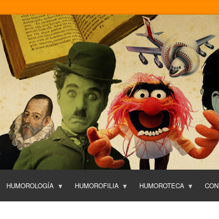
Pasar
al
contenido
principal
HUMOROLOGÍA
HUMOROFILIA
HUMOROTECA
CON
T
O
P