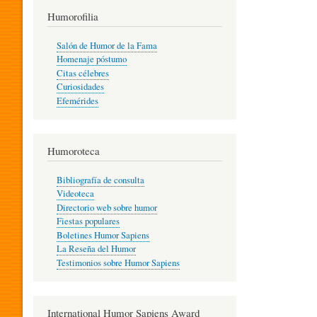
T
Humorofilia
Salón de Humor de la Fama
Homenaje póstumo
I
Citas célebres
Curiosidades
Efemérides
L
Humoroteca
Y
Bibliografía de consulta
Videoteca
H
Directorio web sobre humor
Fiestas populares
Boletines Humor Sapiens
U
La Reseña del Humor
Testimonios sobre Humor Sapiens
M
International Humor Sapiens Award