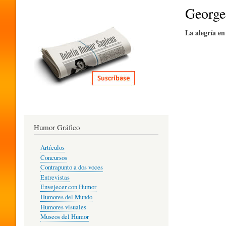
I
George
La alegría en
T
E
R
Humor Gráfico
A
Artículos
Concursos
T
Contrapunto a dos voces
Entrevistas
Envejecer con Humor
Humores del Mundo
U
Humores visuales
Museos del Humor