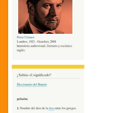
O
G
Peter Ustinov
Í
Londres, 1921 - Genolier, 2004
humorista audiovisual, literario y escénico
inglés.
A
D
¿Sabías el significado?
Diccionario del Humor
E
gelasius
L
1.
Nombre del dios de la
risa
entre los griegos.