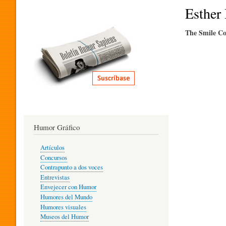
I
Esther
The Smile Co
T
E
R
Humor Gráfico
A
Artículos
Concursos
T
Contrapunto a dos voces
Entrevistas
Envejecer con Humor
Humores del Mundo
U
Humores visuales
Museos del Humor