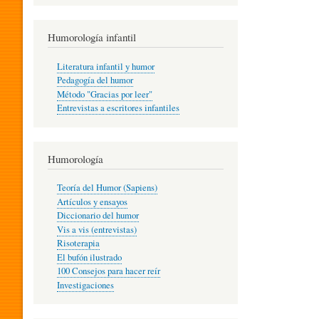
R
Humorología infantil
A
Literatura infantil y humor
Pedagogía del humor
Método "Gracias por leer"
I
Entrevistas a escritores infantiles
N
Humorología
Teoría del Humor (Sapiens)
F
Artículos y ensayos
Diccionario del humor
Vis a vis (entrevistas)
A
Risoterapia
El bufón ilustrado
100 Consejos para hacer reír
Investigaciones
N