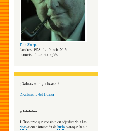
O
G
Tom Sharpe
Í
Londres, 1928 - Llafranch, 2013
humorista literario inglés.
A
¿Sabías el significado?
D
Diccionario del Humor
E
gelotofobia
1.
Trastorno que consiste en adjudicarle a las
L
risas
ajenas intención de
burla
o ataque hacia