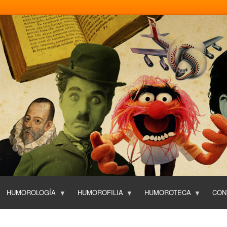
Pasar
al
contenido
principal
HUMOROLOGÍA
HUMOROFILIA
HUMOROTECA
CON
T
O
P