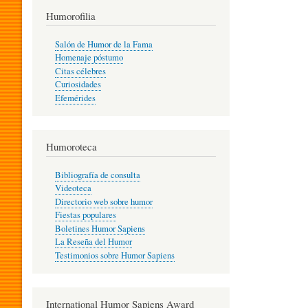
T
Humorofilia
Salón de Humor de la Fama
Homenaje póstumo
I
Citas célebres
Curiosidades
Efemérides
L
Humoroteca
Y
Bibliografía de consulta
Videoteca
H
Directorio web sobre humor
Fiestas populares
Boletines Humor Sapiens
U
La Reseña del Humor
Testimonios sobre Humor Sapiens
M
International Humor Sapiens Award