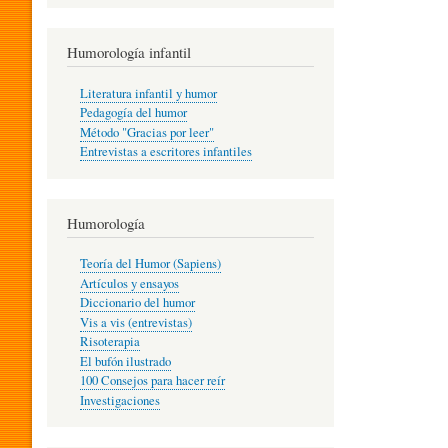
R
Humorología infantil
A
Literatura infantil y humor
Pedagogía del humor
Método "Gracias por leer"
I
Entrevistas a escritores infantiles
N
Humorología
Teoría del Humor (Sapiens)
F
Artículos y ensayos
Diccionario del humor
Vis a vis (entrevistas)
A
Risoterapia
El bufón ilustrado
100 Consejos para hacer reír
Investigaciones
N