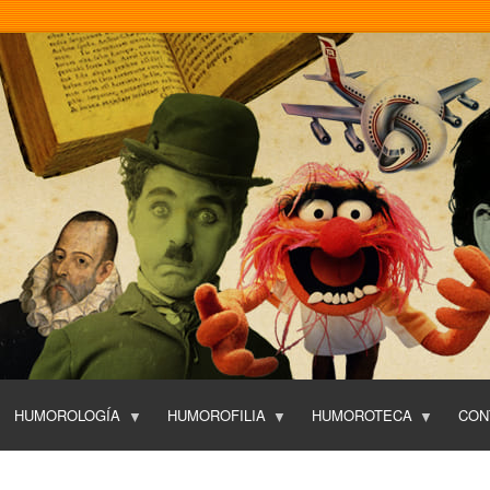
Pasar
al
contenido
principal
HUMOROLOGÍA
HUMOROFILIA
HUMOROTECA
CON
T
O
P