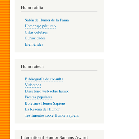
T
Humorofilia
Salón de Humor de la Fama
Homenaje póstumo
I
Citas célebres
Curiosidades
Efemérides
L
Humoroteca
Y
Bibliografía de consulta
Videoteca
H
Directorio web sobre humor
Fiestas populares
Boletines Humor Sapiens
U
La Reseña del Humor
Testimonios sobre Humor Sapiens
M
International Humor Sapiens Award