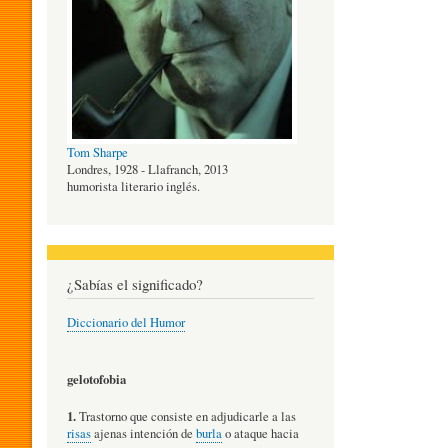
O
G
Tom Sharpe
Í
Londres, 1928 - Llafranch, 2013
humorista literario inglés.
A
¿Sabías el significado?
D
Diccionario del Humor
E
gelotofobia
1.
Trastorno que consiste en adjudicarle a las
L
risas
ajenas intención de
burla
o ataque hacia