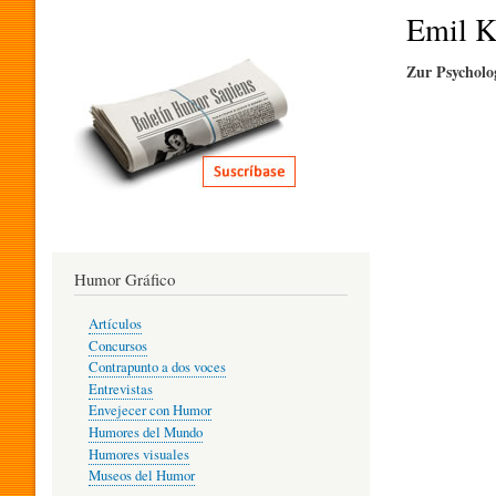
I
Emil K
Zur Psycholo
T
E
R
Humor Gráfico
A
Artículos
Concursos
T
Contrapunto a dos voces
Entrevistas
Envejecer con Humor
Humores del Mundo
U
Humores visuales
Museos del Humor