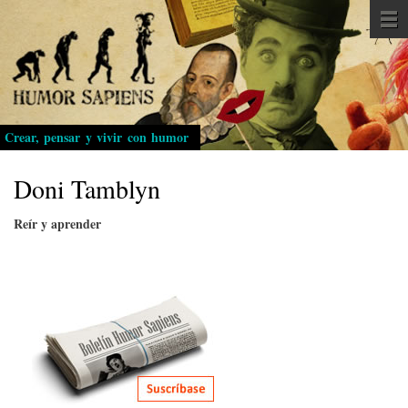
Pasar
al
contenido
principal
Crear, pensar y vivir con humor
Doni Tamblyn
Reír y aprender