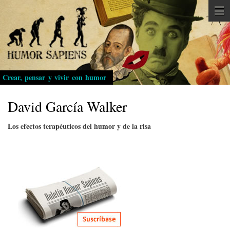
Pasar
al
contenido
principal
Crear, pensar y vivir con humor
David García Walker
Los efectos terapéuticos del humor y de la risa