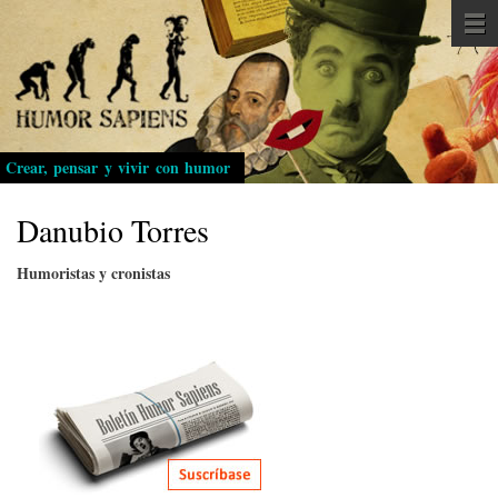
Pasar
al
contenido
principal
Crear, pensar y vivir con humor
Danubio Torres
Humoristas y cronistas