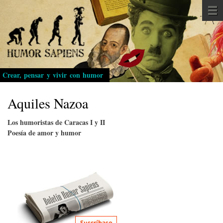
Pasar
al
contenido
principal
Crear, pensar y vivir con humor
Aquiles Nazoa
Los humoristas de Caracas I y II
Poesía de amor y humor