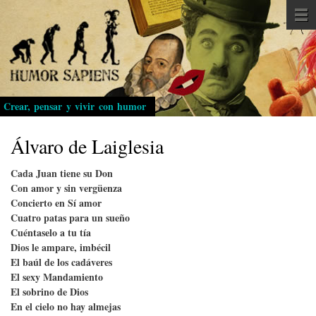
Pasar
al
contenido
principal
Crear, pensar y vivir con humor
Álvaro de Laiglesia
Cada Juan tiene su Don
Con amor y sin vergüenza
Concierto en Sí amor
Cuatro patas para un sueño
Cuéntaselo a tu tía
Dios le ampare, imbécil
El baúl de los cadáveres
El sexy Mandamiento
El sobrino de Dios
En el cielo no hay almejas