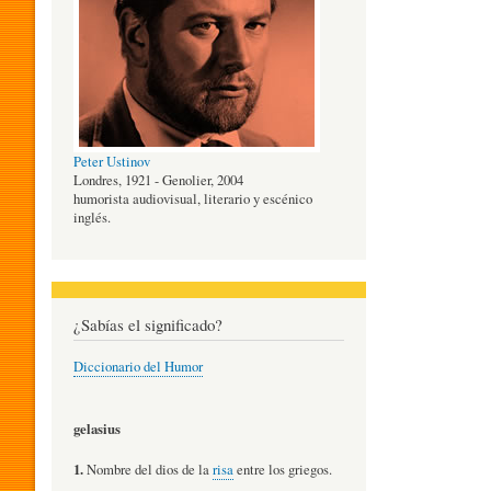
O
G
Peter Ustinov
Í
Londres, 1921 - Genolier, 2004
humorista audiovisual, literario y escénico
inglés.
A
D
¿Sabías el significado?
Diccionario del Humor
E
gelasius
L
1.
Nombre del dios de la
risa
entre los griegos.