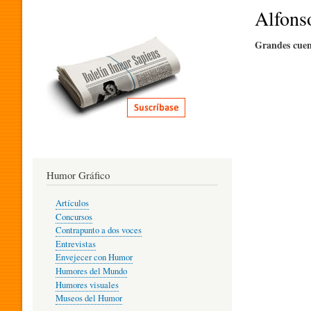
I
Alfons
Grandes cuen
T
E
R
Humor Gráfico
A
Artículos
Concursos
T
Contrapunto a dos voces
Entrevistas
Envejecer con Humor
Humores del Mundo
U
Humores visuales
Museos del Humor