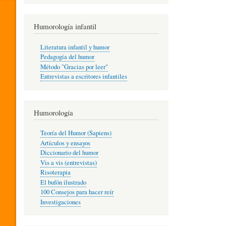
R
Humorología infantil
A
Literatura infantil y humor
Pedagogía del humor
Método "Gracias por leer"
I
Entrevistas a escritores infantiles
N
Humorología
Teoría del Humor (Sapiens)
F
Artículos y ensayos
Diccionario del humor
Vis a vis (entrevistas)
A
Risoterapia
El bufón ilustrado
100 Consejos para hacer reír
Investigaciones
N