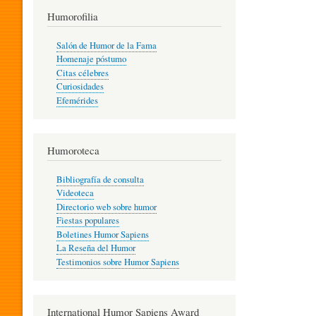
T
Humorofilia
Salón de Humor de la Fama
Homenaje póstumo
I
Citas célebres
Curiosidades
Efemérides
L
Humoroteca
Y
Bibliografía de consulta
Videoteca
H
Directorio web sobre humor
Fiestas populares
Boletines Humor Sapiens
U
La Reseña del Humor
Testimonios sobre Humor Sapiens
M
International Humor Sapiens Award