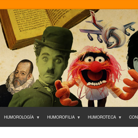
Pasar
al
contenido
principal
HUMOROLOGÍA
HUMOROFILIA
HUMOROTECA
CON
T
O
P