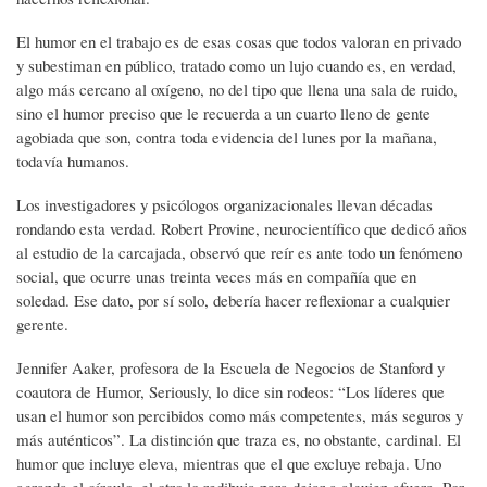
El humor en el trabajo es de esas cosas que todos valoran en privado
y subestiman en público, tratado como un lujo cuando es, en verdad,
algo más cercano al oxígeno, no del tipo que llena una sala de ruido,
sino el humor preciso que le recuerda a un cuarto lleno de gente
agobiada que son, contra toda evidencia del lunes por la mañana,
todavía humanos.
Los investigadores y psicólogos organizacionales llevan décadas
rondando esta verdad. Robert Provine, neurocientífico que dedicó años
al estudio de la carcajada, observó que reír es ante todo un fenómeno
social, que ocurre unas treinta veces más en compañía que en
soledad. Ese dato, por sí solo, debería hacer reflexionar a cualquier
gerente.
Jennifer Aaker, profesora de la Escuela de Negocios de Stanford y
coautora de Humor, Seriously, lo dice sin rodeos: “Los líderes que
usan el humor son percibidos como más competentes, más seguros y
más auténticos”. La distinción que traza es, no obstante, cardinal. El
humor que incluye eleva, mientras que el que excluye rebaja. Uno
agranda el círculo, el otro lo redibuja para dejar a alguien afuera. Por