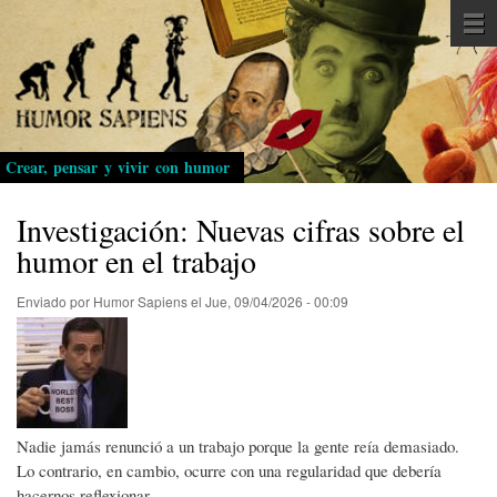
Pasar
al
contenido
principal
Crear, pensar y vivir con humor
Investigación: Nuevas cifras sobre el
humor en el trabajo
Enviado por
Humor Sapiens
el
Jue, 09/04/2026 - 00:09
Nadie jamás renunció a un trabajo porque la gente reía demasiado.
Lo contrario, en cambio, ocurre con una regularidad que debería
hacernos reflexionar.