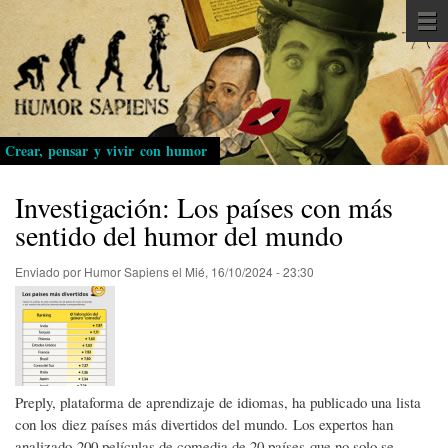
Pasar
al
contenido
principal
Crear, pensar y vivir con humor
Investigación: Los países con más
sentido del humor del mundo
Enviado por
Humor Sapiens
el
Mié, 16/10/2024 - 23:30
Preply, plataforma de aprendizaje de idiomas, ha publicado una lista
con los diez países más divertidos del mundo. Los expertos han
analizado 200 películas de comedia de 20 países que no solo se