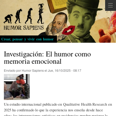
Pasar
al
contenido
principal
Crear, pensar y vivir con humor
Investigación: El humor como
memoria emocional
Enviado por
Humor Sapiens
el
Jue, 16/10/2025 - 08:17
Un estudio internacional publicado en Qualitative Health Research en
2025 ha confirmado lo que la experiencia nos enseña desde hace
años: las intervenciones artísticas en residencias pueden mejorar la