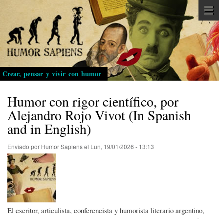
Pasar
al
contenido
principal
Crear, pensar y vivir con humor
Humor con rigor científico, por
Alejandro Rojo Vivot (In Spanish
and in English)
Enviado por
Humor Sapiens
el
Lun, 19/01/2026 - 13:13
El escritor, articulista, conferencista y humorista literario argentino,