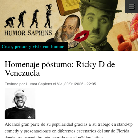
Pasar
al
contenido
principal
Crear, pensar y vivir con humor
Homenaje póstumo: Ricky D de
Venezuela
Enviado por
Humor Sapiens
el
Vie, 30/01/2026 - 22:05
Alcanzó gran parte de su popularidad gracias a su trabajo en stand-up
comedy y presentaciones en diferentes escenarios del sur de Florida,
donde era especialmente querido por el público latino.