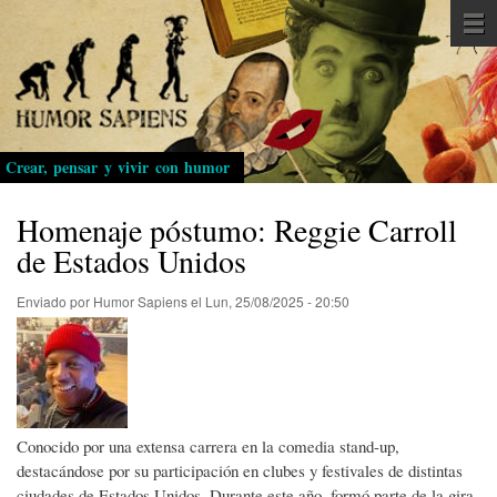
Pasar
al
contenido
principal
Crear, pensar y vivir con humor
Homenaje póstumo: Reggie Carroll
de Estados Unidos
Enviado por
Humor Sapiens
el
Lun, 25/08/2025 - 20:50
Conocido por una extensa carrera en la comedia stand-up,
destacándose por su participación en clubes y festivales de distintas
ciudades de Estados Unidos. Durante este año, formó parte de la gira