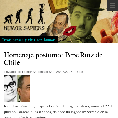
Pasar
al
contenido
principal
Crear, pensar y vivir con humor
Homenaje póstumo: Pepe Ruiz de
Chile
Enviado por
Humor Sapiens
el
Sáb, 26/07/2025 - 16:25
Raúl José Ruiz Gil, el querido actor de origen chileno, murió el 22 de
julio en Caracas a los 89 años, dejando un legado imborrable en la
comedia televisiva nacional.