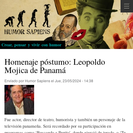
Pasar
al
contenido
principal
Crear, pensar y vivir con humor
Homenaje póstumo: Leopoldo
Mojica de Panamá
Enviado por
Humor Sapiens
el
Jue, 23/05/2024 - 14:38
Fue actor, director de teatro, humorista y también un personaje de la
televisión panameña. Será recordado por su participación en
programas como ‘Buscando a Pepito’, donde ejerció de jurado, o ‘Tu